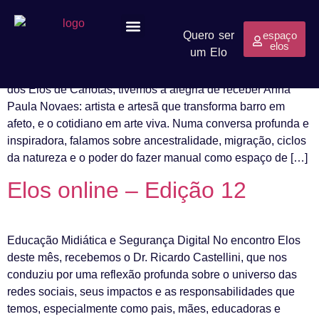
Elos online – Edição 13
Quero ser
espaço
elos
um Elo
Programa Elos
Carlotas na Alemanha
Nossa Corrente
Artesanato e Identidade No décimo terceiro encontro online
dos Elos de Carlotas, tivemos a alegria de receber Anna
Paula Novaes: artista e artesã que transforma barro em
afeto, e o cotidiano em arte viva. Numa conversa profunda e
inspiradora, falamos sobre ancestralidade, migração, ciclos
da natureza e o poder do fazer manual como espaço de […]
Elos online – Edição 12
Educação Midiática e Segurança Digital No encontro Elos
deste mês, recebemos o Dr. Ricardo Castellini, que nos
conduziu por uma reflexão profunda sobre o universo das
redes sociais, seus impactos e as responsabilidades que
temos, especialmente como pais, mães, educadoras e