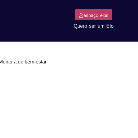
espaço elos
Quero ser um Elo
 Mentora de bem-estar